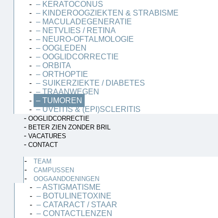
– KERATOCONUS
– KINDEROOGZIEKTEN & STRABISME
– MACULADEGENERATIE
– NETVLIES / RETINA
– NEURO-OFTALMOLOGIE
– OOGLEDEN
– OOGLIDCORRECTIE
– ORBITA
– ORTHOPTIE
– SUIKERZIEKTE / DIABETES
– TRAANWEGEN
– TUMOREN
– UVEÏTIS & (EPI)SCLERITIS
OOGLIDCORRECTIE
BETER ZIEN ZONDER BRIL
VACATURES
CONTACT
TEAM
CAMPUSSEN
OOGAANDOENINGEN
– ASTIGMATISME
– BOTULINETOXINE
– CATARACT / STAAR
– CONTACTLENZEN