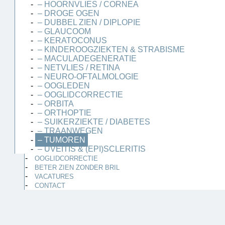
– HOORNVLIES / CORNEA
– DROGE OGEN
– DUBBEL ZIEN / DIPLOPIE
– GLAUCOOM
– KERATOCONUS
– KINDEROOGZIEKTEN & STRABISME
– MACULADEGENERATIE
– NETVLIES / RETINA
– NEURO-OFTALMOLOGIE
– OOGLEDEN
– OOGLIDCORRECTIE
– ORBITA
– ORTHOPTIE
– SUIKERZIEKTE / DIABETES
– TRAANWEGEN
– TUMOREN
– UVEÏTIS & (EPI)SCLERITIS
OOGLIDCORRECTIE
BETER ZIEN ZONDER BRIL
VACATURES
CONTACT